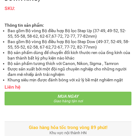
SKU:
Thông tin sản phẩm:
Bao gồm Bộ vòng Bộ điều hợp Bộ lọc Step Up (37-49, 49-52, 52-
55, 55-58, 58-62, 62-67,67-72, 72-77, 77-82mm)
Bao gồm Bộ vòng Bộ điều hợp Bộ lọc Step Dow (49-37, 52-49, 58-
55, 55-52, 62-58, 67-62,72-67, 77-72, 82-77mm)
Bộ sản phẩm dùng để chuyển đổi kích thước ren của ống kính của
bạn thành bất kỳ phụ kiện nào khác
Bộ sản phẩm tương thích với Canon, Nikon, Sigma , Tamron
Được sản xuất bởi một đội ngũ chuyên nghiệp cho những người
đam mê nhiếp ảnh trải nghiệm
Khung siêu mịn được đánh bóng với xử lý bề mặt nghiêm ngặt
Liên hệ
MUA NGAY
Giao hàng tận nơi
Giao hàng hỏa tốc trong vòng 89 phút!
Khu vực nội thành HN