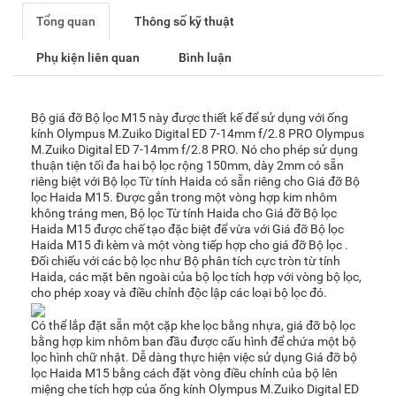
Tổng quan
Thông số kỹ thuật
Phụ kiện liên quan
Bình luận
Bộ giá đỡ Bộ lọc M15 này được thiết kế để sử dụng với ống
kính Olympus M.Zuiko Digital ED 7-14mm f/2.8 PRO Olympus
M.Zuiko Digital ED 7-14mm f/2.8 PRO. Nó cho phép sử dụng
thuận tiện tối đa hai bộ lọc rộng 150mm, dày 2mm có sẵn
riêng biệt với Bộ lọc Từ tính Haida có sẵn riêng cho Giá đỡ Bộ
lọc Haida M15. Được gắn trong một vòng hợp kim nhôm
không tráng men, Bộ lọc Từ tính Haida cho Giá đỡ Bộ lọc
Haida M15 được chế tạo đặc biệt để vừa với Giá đỡ Bộ lọc
Haida M15 đi kèm và một vòng tiếp hợp cho giá đỡ Bộ lọc .
Đối chiếu với các bộ lọc như Bộ phân tích cực tròn từ tính
Haida, các mặt bên ngoài của bộ lọc tích hợp với vòng bộ lọc,
cho phép xoay và điều chỉnh độc lập các loại bộ lọc đó.
Có thể lắp đặt sẵn một cặp khe lọc bằng nhựa, giá đỡ bộ lọc
bằng hợp kim nhôm ban đầu được cấu hình để chứa một bộ
lọc hình chữ nhật. Dễ dàng thực hiện việc sử dụng Giá đỡ bộ
lọc Haida M15 bằng cách đặt vòng điều chỉnh của bộ lên
miệng che tích hợp của ống kính Olympus M.Zuiko Digital ED