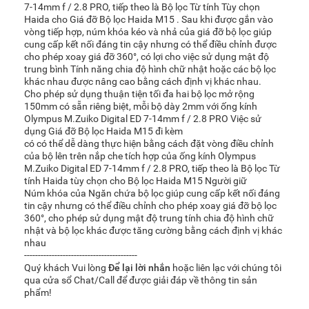
7-14mm f / 2.8 PRO, tiếp theo là Bộ lọc Từ tính Tùy chọn
Haida cho Giá đỡ Bộ lọc Haida M15 . Sau khi được gắn vào
vòng tiếp hợp, núm khóa kéo và nhả của giá đỡ bộ lọc giúp
cung cấp kết nối đáng tin cậy nhưng có thể điều chỉnh được
cho phép xoay giá đỡ 360°, có lợi cho việc sử dụng mật độ
trung bình Tính năng chia độ hình chữ nhật hoặc các bộ lọc
khác nhau được nâng cao bằng cách định vị khác nhau.
Cho phép sử dụng thuận tiện tối đa hai bộ lọc mở rộng
150mm có sẵn riêng biệt, mỗi bộ dày 2mm với ống kính
Olympus M.Zuiko Digital ED 7-14mm f / 2.8 PRO Việc sử
dụng Giá đỡ Bộ lọc Haida M15 đi kèm
có có thể dễ dàng thực hiện bằng cách đặt vòng điều chỉnh
của bộ lên trên nắp che tích hợp của ống kính Olympus
M.Zuiko Digital ED 7-14mm f / 2.8 PRO, tiếp theo là Bộ lọc Từ
tính Haida tùy chọn cho Bộ lọc Haida M15 Người giữ
Núm khóa của Ngăn chứa bộ lọc giúp cung cấp kết nối đáng
tin cậy nhưng có thể điều chỉnh cho phép xoay giá đỡ bộ lọc
360°, cho phép sử dụng mật độ trung tính chia độ hình chữ
nhật và bộ lọc khác được tăng cường bằng cách định vị khác
nhau
-----------------------------------------
Quý khách Vui lòng
Để lại lời nhắn
hoặc liên lạc với chúng tôi
qua cửa sổ Chat/Call để được giải đáp về thông tin sản
phẩm!