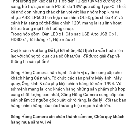
Thời lượng pin kéo dài từ 1.65 đến 12 giờ tùy vào cường độ
sáng, hỗ trợ sạc nhanh PD tối đa 18W qua cổng Type-C. Thiết
kế nhỏ gọn nhưng chắc chắn với vật liệu nhôm hợp kim và
nhựa ABS, LP600 tích hợp màn hình OLED, góc chiếu 45° và
cánh hắt sáng có thể điều chỉnh 120°, mang lại sự linh hoạt
tối ưu trong mọi tình huống chụp.
Trong hộp gồm : Đèn LED x1, Cáp sạc USB-A to USB-C x1,
HDSD x1, Túi đựng x1, Hộp màu x1
Quý khách Vui lòng
Để lại lời nhắn
,
Đặt lịch tư vấn
hoặc liên
lạc với chúng tôi qua cửa sổ Chat/Call để được giải đáp về
thông tin sản phẩm!
Sông Hồng Camera, hận hạnh là đơn vị uy tín cung cấp cho
khách hàng Cá nhân, Tổ chức các sản phẩm Máy ảnh, Máy
quay, Ống kính & các phụ kiện chính hãng từ năm 1994. Với
sứ mệnh mang lại cho khách hàng những sản phẩm phù hợp
cùng chất lượng cao nhất, Sông Hồng Camera cung cấp các
sản phẩm có nguồn gốc xuất xứ rõ ràng, là đại lý - đối tác bán
hàng chính hãng của các thương hiệu ngành ảnh lớn.
Sông Hồng Camera xin chân thành cảm ơn, Chúc quý khách
hàng mua sắm vui vẻ!