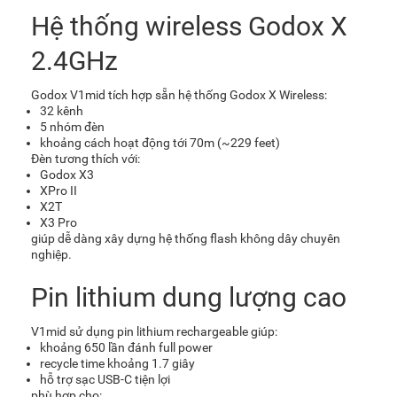
Hệ thống wireless Godox X
2.4GHz
Godox V1mid tích hợp sẵn hệ thống Godox X Wireless:
32 kênh
5 nhóm đèn
khoảng cách hoạt động tới 70m (~229 feet)
Đèn tương thích với:
Godox X3
XPro II
X2T
X3 Pro
giúp dễ dàng xây dựng hệ thống flash không dây chuyên
nghiệp.
Pin lithium dung lượng cao
V1mid sử dụng pin lithium rechargeable giúp:
khoảng 650 lần đánh full power
recycle time khoảng 1.7 giây
hỗ trợ sạc USB-C tiện lợi
phù hợp cho: