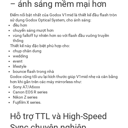
– ánh sáng mềm mại hơn
Điểm nổi bật nhất của Godox V1mid là thiết kế đầu flash tròn
sử dụng Godox Optical System, cho ánh sáng:
đều hơn
chuyển sáng mượt hơn
vùng falloff tự nhiên hơn so với flash đầu vuông truyền
thống
Thiết kế này đặc biệt phù hợp cho:
chụp chân dung
wedding
event
lifestyle
bounce flash trong nhà
Godox cũng tối ưu lại kích thước giúp V1mid nhẹ và cân bằng
hơn khi gắn trên các máy mirrorless như:
Sony A7/A6xxx
Canon EOS R series
Nikon Z series
Fujifilm X series.
Hỗ trợ TTL và High-Speed
Sync chuyên nghiệp