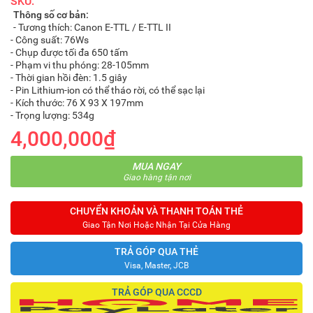
SKU:
Thông số cơ bản:
- Tương thích: Canon E-TTL / E-TTL II
- Công suất: 76Ws
- Chụp được tối đa 650 tấm
- Phạm vi thu phóng: 28-105mm
- Thời gian hồi đèn: 1.5 giây
- Pin Lithium-ion có thể tháo rời, có thể sạc lại
- Kích thước: 76 X 93 X 197mm
- Trọng lượng: 534g
4,000,000₫
MUA NGAY
Giao hàng tận nơi
CHUYỂN KHOẢN VÀ THANH TOÁN THẺ
Giao Tận Nơi Hoặc Nhận Tại Cửa Hàng
TRẢ GÓP QUA THẺ
Visa, Master, JCB
TRẢ GÓP QUA CCCD