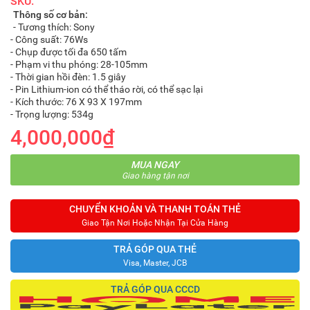
SKU:
Thông số cơ bản:
- Tương thích: Sony
- Công suất: 76Ws
- Chụp được tối đa 650 tấm
- Phạm vi thu phóng: 28-105mm
- Thời gian hồi đèn: 1.5 giây
- Pin Lithium-ion có thể tháo rời, có thể sạc lại
- Kích thước: 76 X 93 X 197mm
- Trọng lượng: 534g
4,000,000₫
MUA NGAY
Giao hàng tận nơi
CHUYỂN KHOẢN VÀ THANH TOÁN THẺ
Giao Tận Nơi Hoặc Nhận Tại Cửa Hàng
TRẢ GÓP QUA THẺ
Visa, Master, JCB
TRẢ GÓP QUA CCCD