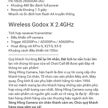
Pin VB26 2600mAh cho:
Khoảng 480 lần đánh full-power
Recycle khoảng 1.5 giây
Nhanh và ổn định hơn flash AA truyền thống.
Wireless Godox X 2.4GHz
Tích hợp receiver/transmitter:
Điều khiển off-camera
Trigger AD200Pro / AD300Pro / AD600Pro
Hoạt động với XPro-S, X2T-S, X3-S
Khoảng cách điều khiển tới 100m
----------------------------------------------------
Quý khách Vui lòng
Để lại lời nhắn
,
Đặt lịch tư vấn
hoặc liên
lạc với chúng tôi qua cửa sổ Chat/Call để được giải đáp về
thông tin sản phẩm!
Sông Hồng Camera, hận hạnh là đơn vị uy tín cung cấp cho
khách hàng Cá nhân, Tổ chức các sản phẩm Máy ảnh, Máy
quay, Ống kính & các phụ kiện chính hãng từ năm 1994.
Với sứ mệnh mang lại cho khách hàng những sản phẩm phù
hợp cùng chất lượng cao nhất, Sông Hồng Camera cung cấp
các sản phẩm có nguồn gốc xuất xứ rõ ràng, là đại lý - đối tác
bán hàng chính hãng của các thương hiệu ngành ảnh lớn.
Sông Hồng Camera xin chân thành cảm ơn, Chúc quý khách
hàng mua sắm vui vẻ!