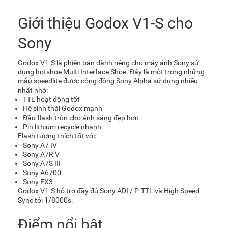
Giới thiệu Godox V1-S cho
Sony
Godox V1-S là phiên bản dành riêng cho máy ảnh Sony sử
dụng hotshoe Multi Interface Shoe. Đây là một trong những
mẫu speedlite được cộng đồng Sony Alpha sử dụng nhiều
nhất nhờ:
TTL hoạt động tốt
Hệ sinh thái Godox mạnh
Đầu flash tròn cho ánh sáng đẹp hơn
Pin lithium recycle nhanh
Flash tương thích tốt với:
Sony A7 IV
Sony A7R V
Sony A7S III
Sony A6700
Sony FX3
Godox V1-S hỗ trợ đầy đủ Sony ADI / P-TTL và High Speed
Sync tới 1/8000s.
Điểm nổi bật