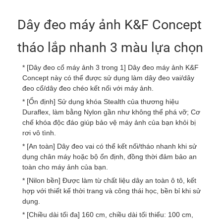
Dây đeo máy ảnh K&F Concept
tháo lắp nhanh 3 màu lựa chọn
* [Dây đeo cổ máy ảnh 3 trong 1] Dây đeo máy ảnh K&F
Concept này có thể được sử dụng làm dây đeo vai/dây
đeo cổ/dây đeo chéo kết nối với máy ảnh.
* [Ổn định] Sử dụng khóa Stealth của thương hiệu
Duraflex, làm bằng Nylon gần như không thể phá vỡ; Cơ
chế khóa độc đáo giúp bảo vệ máy ảnh của bạn khỏi bị
rơi vô tình.
* [An toàn] Dây đeo vai có thể kết nối/tháo nhanh khi sử
dụng chân máy hoặc bộ ổn định, đồng thời đảm bảo an
toàn cho máy ảnh của bạn.
* [Nilon bền] Được làm từ chất liệu dây an toàn ô tô, kết
hợp với thiết kế thời trang và công thái học, bền bỉ khi sử
dụng.
* [Chiều dài tối đa] 160 cm, chiều dài tối thiểu: 100 cm,