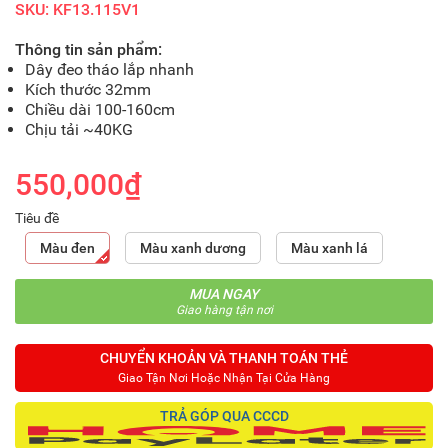
SKU: KF13.115V1
Thông tin sản phẩm:
Dây đeo tháo lắp nhanh
Kích thước 32mm
Chiều dài 100-160cm
Chịu tải ~40KG
550,000₫
Tiêu đề
Màu đen
Màu xanh dương
Màu xanh lá
MUA NGAY
Giao hàng tận nơi
CHUYỂN KHOẢN VÀ THANH TOÁN THẺ
Giao Tận Nơi Hoặc Nhận Tại Cửa Hàng
TRẢ GÓP QUA CCCD