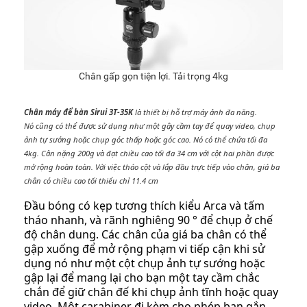
Chân gấp gọn tiện lợi. Tải trọng 4kg
Chân máy để bàn Sirui 3T-35K
là thiết bị hỗ trợ máy ảnh đa năng.
Nó cũng có thể được sử dụng như một gậy cầm tay để quay video, chụp
ảnh tự sướng hoặc chụp góc thấp hoặc góc cao. Nó có thể chứa tối đa
4kg. Cân nặng 200g và đạt chiều cao tối đa 34 cm với cột hai phần được
mở rộng hoàn toàn. Với việc tháo cột và lắp đầu trực tiếp vào chân, giá ba
chân có chiều cao tối thiểu chỉ 11.4 cm
Đầu bóng có kẹp tương thích kiểu Arca và tấm
tháo nhanh, và rãnh nghiêng 90 ° để chụp ở chế
độ chân dung. Các chân của giá ba chân có thể
gập xuống để mở rộng phạm vi tiếp cận khi sử
dụng nó như một cột chụp ảnh tự sướng hoặc
gập lại để mang lại cho bạn một tay cầm chắc
chắn để giữ chân đế khi chụp ảnh tĩnh hoặc quay
video. Một carabiner đi kèm cho phép bạn gắn