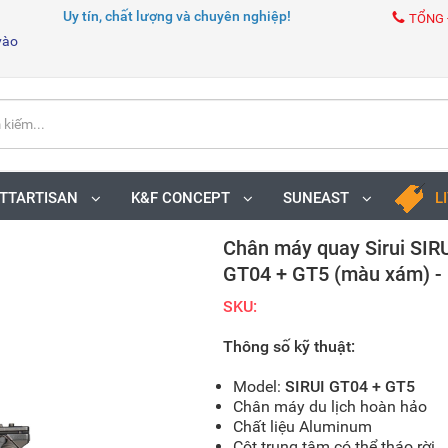
Uy tín, chất lượng và chuyên nghiệp!
TỔNG 
vào
TTARTISAN
K&F CONCEPT
SUNEAST
L
Chân máy quay Sirui SIRU
GT04 + GT5 (màu xám) -
SKU:
Thông số kỹ thuật:
Model:
SIRUI GT04 + GT5
Chân máy du lịch hoàn hảo
Chất liệu Aluminum
Cột trung tâm có thể tháo rời