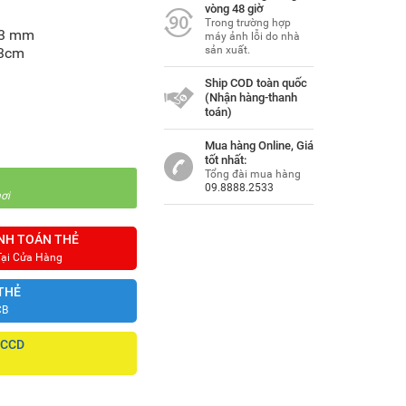
vòng 48 giờ
Trong trường hợp
483 mm
máy ảnh lỗi do nhà
sản xuất.
43cm
Ship COD toàn quốc
(Nhận hàng-thanh
toán)
Mua hàng Online, Giá
tốt nhất:
Tổng đài mua hàng
09.8888.2533
ơi
NH TOÁN THẺ
Tại Cửa Hàng
THẺ
CB
CCCD