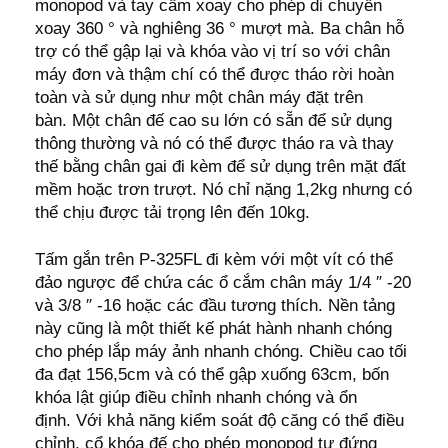
monopod và tay cầm xoay cho phép di chuyển
xoay 360 ° và nghiêng 36 ° mượt mà. Ba chân hỗ
trợ có thể gập lại và khóa vào vị trí so với chân
máy đơn và thậm chí có thể được tháo rời hoàn
toàn và sử dụng như một chân máy đặt trên
bàn. Một chân đế cao su lớn có sẵn để sử dụng
thông thường và nó có thể được tháo ra và thay
thế bằng chân gai đi kèm để sử dụng trên mặt đất
mềm hoặc trơn trượt. Nó chỉ nặng 1,2kg nhưng có
thể chịu được tải trọng lên đến 10kg.
Tấm gắn trên P-325FL đi kèm với một vít có thể
đảo ngược để chứa các ổ cắm chân máy 1/4 ″ -20
và 3/8 ″ -16 hoặc các đầu tương thích. Nền tảng
này cũng là một thiết kế phát hành nhanh chóng
cho phép lắp máy ảnh nhanh chóng. Chiều cao tối
đa đạt 156,5cm và có thể gập xuống 63cm, bốn
khóa lật giúp điều chỉnh nhanh chóng và ổn
định. Với khả năng kiểm soát độ căng có thể điều
chỉnh, cổ khóa đế cho phép monopod tự đứng