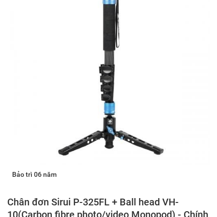
Bảo trì 06 năm
Chân đơn Sirui P-325FL + Ball head VH-
10(Carbon fibre photo/video Monopod) - Chính