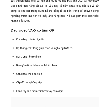
các chuyển động xoay và nghiêng mượt mà cho máy ảnh DSLR và máy quay
video nhỏ gọn nặng tới 6,6 lb. Đầu này có núm khóa xoay độc lập và sử
dụng cơ chế đối trọng được hỗ trợ bằng lò xo bên trong để chuyển động
nghiêng mượt mà hơn với máy ảnh nặng hơn. Nó bao gồm một tấm tháo
nhanh kiểu Arca.
Đầu video VA-5 có tấm QR
Khả năng chịu tải 6,6 lb
Hệ thống chất lỏng giúp chảo và nghiêng trơn tru
Đối trọng hỗ trợ lò xo
Bao gồm tấm tháo nhanh kiểu Arca
Cần khóa chảo độc lập
Cấp độ bong bóng kép
Cánh tay cần điều chỉnh với tay cầm đệm