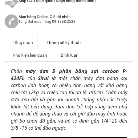
Ship COD toàn quốc (Nhận hàng-thanh toán)
Mua hàng Online, Giá tốt nhất:
Tổng đài mua hàng
09.8888.2533
Tổng quan
Thông số kỹ thuật
Phụ kiện liên quan
Bình luận
Chân
máy đơn 5 phần bằng sợi carbon P-
424FL
của
Sirui
là một chân máy đơn bằng sợi
carbon linh hoạt, có nhiều tính năng với khả năng
chịu tải 12kg và chiều cao tối đa là 190cm. Chân máy
đơn kéo dài và gập lại nhanh chóng nhờ các khớp
khóa lật tiện dụng. Tấm đầu kết hợp vòng đệm nhả
nhanh để dễ dàng tháo và cất giữ đầu máy ảnh hoặc
giá ba chân đã gắn, và nó có đinh gắn 1/4"-20 đến
3/8"-16 có thể đảo ngược.