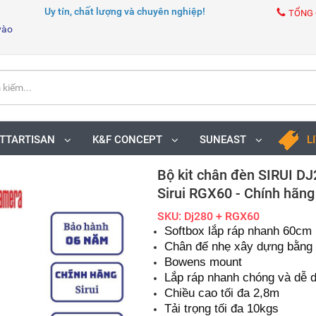
Uy tín, chất lượng và chuyên nghiệp!
TỔNG 
vào
TTARTISAN
K&F CONCEPT
SUNEAST
L
Bộ kit chân đèn SIRUI DJ
Sirui RGX60 - Chính hãng
SKU: Dj280 + RGX60
Softbox lắp ráp nhanh 60cm
Chân đế nhẹ xây dựng bằng 
Bowens mount
Lắp ráp nhanh chóng và dễ 
Chiều cao tối đa 2,8m
Tải trọng tối đa 10kgs