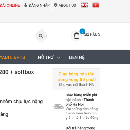
ĐÀI ONLINE
ĐĂNG NHẬP
ABOUT US
0
GIỎ HÀNG
IYADI LIGHTS
HỖ TRỢ
LIÊN HỆ
280 + softbox
Giao hàng hỏa tốc
trong vòng 89 phút!
Khu vực nội thành HN
Giao hàng miễn phí
nội thành - Thành
nhôm chịu lực nặng
phố Hà Nội
Với những đơn hàng
dàng
thanh toán trước có
giá trị từ 1 triệu đồng.
Đổi trả hàng trong