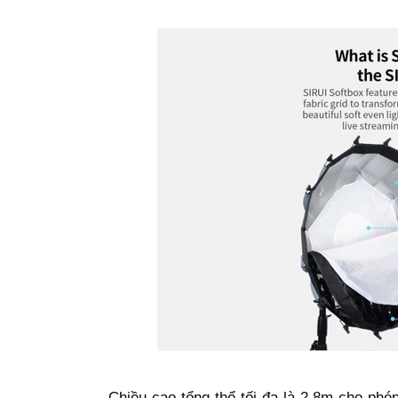
Chiều cao tổng thể tối đa là 2,8m cho phé