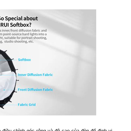
p điều chỉnh góc rộng và độ cao của đèn để định vị