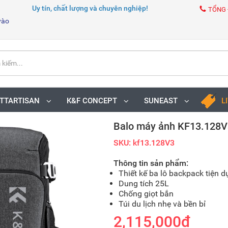
Uy tín, chất lượng và chuyên nghiệp!
TỔNG 
vào
TTARTISAN
K&F CONCEPT
SUNEAST
L
Balo máy ảnh KF13.128V3
SKU: kf13.128V3
Thông tin sản phẩm:
Thiết kế ba lô backpack tiện 
Dung tích 25L
Chống giọt bắn
Túi du lịch nhẹ và bền bỉ
2,115,000₫