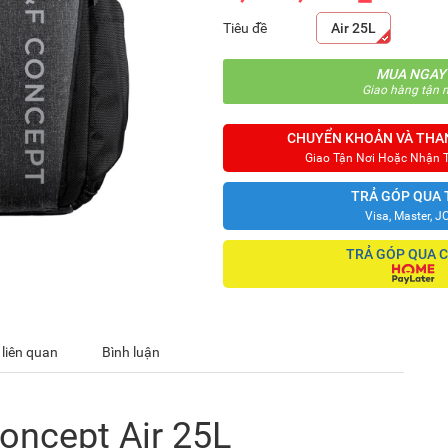
Tiêu đề
Air 25L
MUA NGAY
Giao hàng tận n
CHUYỂN KHOẢN VÀ THA
Giao Tận Nơi Hoặc Nhận 
TRẢ GÓP QUA 
Visa, Master, J
TRẢ GÓP QUA 
 liên quan
Bình luận
oncept Air 25L