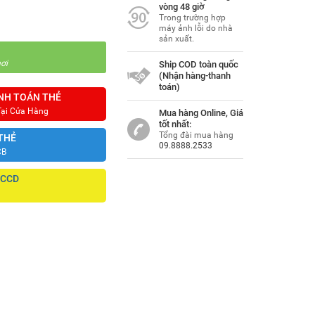
vòng 48 giờ
Trong trường hợp
máy ảnh lỗi do nhà
sản xuất.
ơi
Ship COD toàn quốc
(Nhận hàng-thanh
toán)
NH TOÁN THẺ
Tại Cửa Hàng
Mua hàng Online, Giá
tốt nhất:
Tổng đài mua hàng
THẺ
09.8888.2533
CB
CCCD