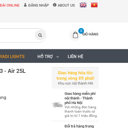
ĐÀI ONLINE
ĐĂNG NHẬP
ABOUT US
0
GIỎ HÀNG
IYADI LIGHTS
HỖ TRỢ
LIÊN HỆ
 - Air 25L
Giao hàng hỏa tốc
trong vòng 89 phút!
Khu vực nội thành HN
Giao hàng miễn phí
dụng
nội thành - Thành
phố Hà Nội
Với những đơn hàng
thanh toán trước có
giá trị từ 1 triệu đồng.
Đổi trả hàng trong