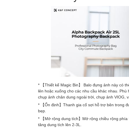
* 【Thiết kế Magic Bin】 Balo đựng ảnh này có thể
lên hoặc xuống cho các nhu cầu khác nhau. Phù h
chụp ảnh chân dung ngoài trời, chụp ảnh VIOG, v.
* 【Ổn định】Thanh gia cố sợi hỗ trợ bên trong đượ
bẹp.
* 【Mở rộng dung tích】Mở rộng chiều rộng phía tr
tăng dung tích lên 2-3L.