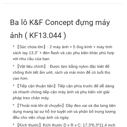
Ba lô K&F Concept đựng máy
ảnh ( KF13.044 )
* 【Sức chứa lớn】: 2 máy ảnh + 5 ống kính + máy tính
xách tay 13,3” + đèn flash và các phụ kiện khác phù hợp
với nhu cầu của bạn.
* 【Vật liệu chính】: Được làm bằng nylon đặc biệt để
chống thời tiết ẩm ướt, rách và mài mòn để có tuổi thọ
cao hơn.
* 【Tiếp cận thuận tiện】Tiếp cận phía trước để dễ dàng
và nhanh chóng tiếp cận máy ảnh và phụ kiện với giải
pháp treo chân máy.
* 【Thoải mái khi di chuyển】Dây đeo vai và đai lưng tiện
dụng mang lại sự hỗ trợ tuyệt vời và phân bổ trọng lượng
đều cho việc chụp ảnh cả ngày.
* 【Kích thước】Kích thước D x R x C: 17,3*6,3*11,4 inch