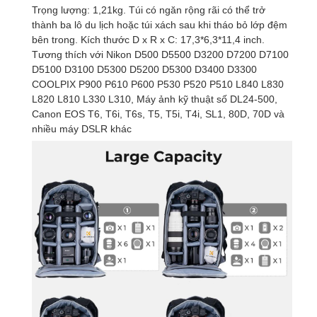
Trọng lượng: 1,21kg. Túi có ngăn rộng rãi có thể trở
thành ba lô du lịch hoặc túi xách sau khi tháo bỏ lớp đệm
bên trong. Kích thước D x R x C: 17,3*6,3*11,4 inch.
Tương thích với Nikon D500 D5500 D3200 D7200 D7100
D5100 D3100 D5300 D5200 D5300 D3400 D3300
COOLPIX P900 P610 P600 P530 P520 P510 L840 L830
L820 L810 L330 L310, Máy ảnh kỹ thuật số DL24-500,
Canon EOS T6, T6i, T6s, T5, T5i, T4i, SL1, 80D, 70D và
nhiều máy DSLR khác