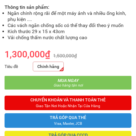
Thông tin sản phẩm:
Ngăn chính rộng rãi để một máy ảnh và nhiều ống kính,
phụ kiện ....
Các vách ngăn chống sốc có thể thay đổi theo ý muốn
Kích thước 29 x 15 x 43cm
Vải chống thấm nước chất lượng cao
1,300,000₫
1,500,000₫
Tiêu đề
Chính hãng
MUA NGAY
Giao hàng tận nơi
CHUYỂN KHOẢN VÀ THANH TOÁN THẺ
Giao Tận Nơi Hoặc Nhận Tại Cửa Hàng
TRẢ GÓP QUA THẺ
Visa, Master, JCB
TRẢ GÓP QUA CCCD