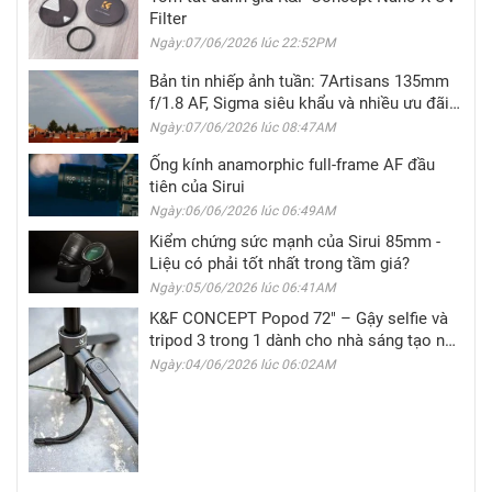
Filter
Ngày:07/06/2026 lúc 22:52PM
Bản tin nhiếp ảnh tuần: 7Artisans 135mm
f/1.8 AF, Sigma siêu khẩu và nhiều ưu đãi
hấp dẫn
Ngày:07/06/2026 lúc 08:47AM
Ống kính anamorphic full-frame AF đầu
tiên của Sirui
Ngày:06/06/2026 lúc 06:49AM
Kiểm chứng sức mạnh của Sirui 85mm -
Liệu có phải tốt nhất trong tầm giá?
Ngày:05/06/2026 lúc 06:41AM
K&F CONCEPT Popod 72" – Gậy selfie và
tripod 3 trong 1 dành cho nhà sáng tạo nội
dung di động
Ngày:04/06/2026 lúc 06:02AM