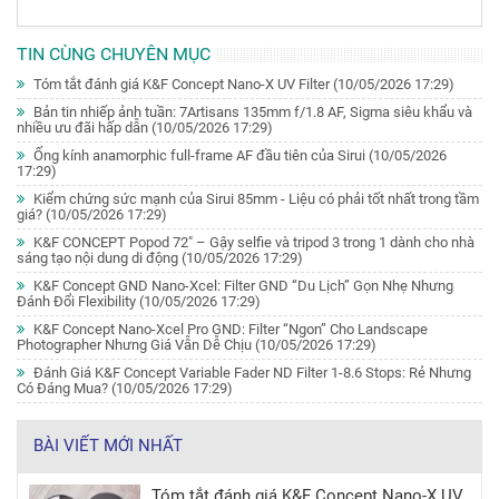
TIN CÙNG CHUYÊN MỤC
Tóm tắt đánh giá K&F Concept Nano-X UV Filter
(10/05/2026 17:29)
Bản tin nhiếp ảnh tuần: 7Artisans 135mm f/1.8 AF, Sigma siêu khẩu và
nhiều ưu đãi hấp dẫn
(10/05/2026 17:29)
Ống kính anamorphic full-frame AF đầu tiên của Sirui
(10/05/2026
17:29)
Kiểm chứng sức mạnh của Sirui 85mm - Liệu có phải tốt nhất trong tầm
giá?
(10/05/2026 17:29)
K&F CONCEPT Popod 72" – Gậy selfie và tripod 3 trong 1 dành cho nhà
sáng tạo nội dung di động
(10/05/2026 17:29)
K&F Concept GND Nano-Xcel: Filter GND “Du Lịch” Gọn Nhẹ Nhưng
Đánh Đổi Flexibility
(10/05/2026 17:29)
K&F Concept Nano-Xcel Pro GND: Filter “Ngon” Cho Landscape
Photographer Nhưng Giá Vẫn Dễ Chịu
(10/05/2026 17:29)
Đánh Giá K&F Concept Variable Fader ND Filter 1-8.6 Stops: Rẻ Nhưng
Có Đáng Mua?
(10/05/2026 17:29)
BÀI VIẾT MỚI NHẤT
Tóm tắt đánh giá K&F Concept Nano-X UV