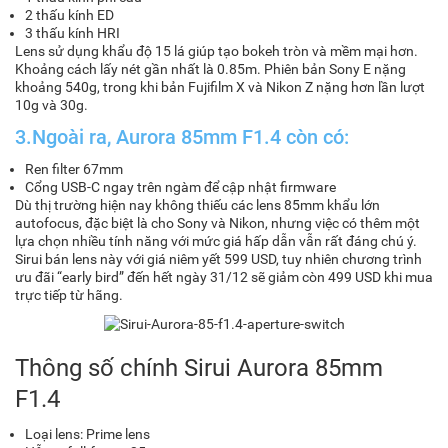
2 thấu kính ED
3 thấu kính HRI
Lens sử dụng khẩu độ 15 lá giúp tạo bokeh tròn và mềm mại hơn.
Khoảng cách lấy nét gần nhất là 0.85m. Phiên bản Sony E nặng
khoảng 540g, trong khi bản Fujifilm X và Nikon Z nặng hơn lần lượt
10g và 30g.
3.Ngoài ra, Aurora 85mm F1.4 còn có:
Ren filter 67mm
Cổng USB-C ngay trên ngàm để cập nhật firmware
Dù thị trường hiện nay không thiếu các lens 85mm khẩu lớn
autofocus, đặc biệt là cho Sony và Nikon, nhưng việc có thêm một
lựa chọn nhiều tính năng với mức giá hấp dẫn vẫn rất đáng chú ý.
Sirui bán lens này với giá niêm yết 599 USD, tuy nhiên chương trình
ưu đãi “early bird” đến hết ngày 31/12 sẽ giảm còn 499 USD khi mua
trực tiếp từ hãng.
Thông số chính Sirui Aurora 85mm
F1.4
Loại lens: Prime lens