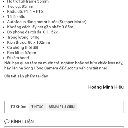
Hỗ trợ full-frame 35mm
Tiêu cự: 85mm
Khẩu độ: F1.4 – F16
15 lá khẩu
Autofocus dùng motor bước (Stepper Motor)
Khoảng cách lấy nét gần nhất: 0.85m
Độ phóng đại tối đa: 0.1152x
Trọng lượng: 540g
Kích thước: 80 x 102mm
Có chống thời tiết
Ren filter: 67mm
Đi kèm hood
Nếu bạn quan tâm và muốn trải nghiệm hoặc sở hữu chiếc lens này,
hãy liên hệ Sông Hồng Camera để được tư vấn chi tiết nhé!
Chi tiết sản phẩm
tại đây
Hoàng Minh Hiếu
TỪ KHÓA:
TINTUC
85MM F1.4 SIRUI
BÌNH LUẬN