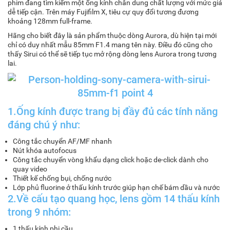
phim đang tìm kiếm một ống kính chân dung chất lượng với mức giá
dễ tiếp cận. Trên máy Fujifilm X, tiêu cự quy đổi tương đương
khoảng 128mm full-frame.
Hãng cho biết đây là sản phẩm thuộc dòng Aurora, dù hiện tại mới
chỉ có duy nhất mẫu 85mm F1.4 mang tên này. Điều đó cũng cho
thấy Sirui có thể sẽ tiếp tục mở rộng dòng lens Aurora trong tương
lai.
1.Ống kính được trang bị đầy đủ các tính năng
đáng chú ý như:
Công tắc chuyển AF/MF nhanh
Nút khóa autofocus
Công tắc chuyển vòng khẩu dạng click hoặc de-click dành cho
quay video
Thiết kế chống bụi, chống nước
Lớp phủ fluorine ở thấu kính trước giúp hạn chế bám dầu và nước
2.Về cấu tạo quang học, lens gồm 14 thấu kính
trong 9 nhóm:
1 thấu kính phi cầu