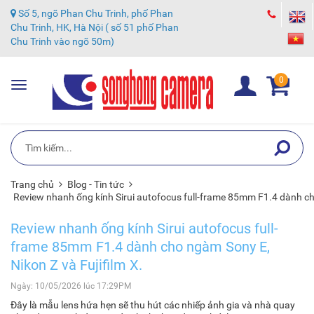
Số 5, ngõ Phan Chu Trinh, phố Phan
Chu Trinh, HK, Hà Nội ( số 51 phố Phan
Chu Trinh vào ngõ 50m)
0
Toggle
navigation
Trang chủ
Blog - Tin tức
Review nhanh ống kính Sirui autofocus full-frame 85mm F1.4 dành cho
Review nhanh ống kính Sirui autofocus full-
frame 85mm F1.4 dành cho ngàm Sony E,
Nikon Z và Fujifilm X.
Ngày: 10/05/2026 lúc 17:29PM
Đây là mẫu lens hứa hẹn sẽ thu hút các nhiếp ảnh gia và nhà quay