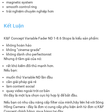
magnetic system
smooth control ring
trải nghiệm chuyên nghiệp hơn
Kết Luận
K&F Concept Variable Fader ND 1-8.6 Stops là kiểu sản phẩm:
không hoàn hảo
không “cinema-grade”
không dành cho perfectionist
Nhưng ở tầm giá của nó:
rất khó kiếm đối thủ mạnh hơn.
Nếu bạn:
muốn thử Variable ND lần đầu
cần giải pháp giá rẻ
làm content social
quay video ngoài trời cơ bản
thì đây là một lựa chọn cực kỳ hợp lý để bắt đầu.
Nếu bạn có nhu cầu nâng cấp filter của mình,hãy liên hệ với Sông
Hồng Camera - đây là đơn vị cung cấp phụ kiện ảnh từ đơn vị K&F
Concept chính hãng, mua hàng
tại đây