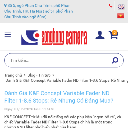
Số 5, ngõ Phan Chu Trinh, phố Phan
Chu Trinh, HK, Hà Nội ( số 51 phố Phan
Chu Trinh vào ngõ 50m)
0
Toggle
navigation
Trang chủ
Blog - Tin tức
Đánh Giá K&F Concept Variable Fader ND Filter 1-8.6 Stops: Rẻ Như
Đánh Giá K&F Concept Variable Fader ND
Filter 1-8.6 Stops: Rẻ Nhưng Có Đáng Mua?
Ngày: 01/06/2026 lúc 05:27AM
K&F CONCEPT từ lâu đã nổi tiếng với các phụ kiện “ngon-bổ-rẻ”, và
chiếc
Variable Fader ND Filter 1-8.6 Stops
chính là một trong
những VND filter phổ biến nhất của hãng.