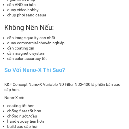
cần VND cơ bản
quay video hobby
chụp phơi sáng casual
Không Nên Nếu:
cần image quality cao nhất
quay commercial chuyên nghiệp
cần coating xịn
cần magnetic system
cần color accuracy tốt
So Với Nano-X Thì Sao?
K&F Concept Nano-X Variable ND Filter ND2-400 là phiên bản cao
cấp hơn.
Nano-X có:
coating tốt hơn
chống flare tốt hơn
chống nước/dầu
handle xoay tiện hơn
build cao cấp hơn