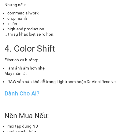
Nhưng nếu:
commercial work
crop mạnh
in lớn
high-end production
… thì sự khác biệt sẽ rõ hơn.
4. Color Shift
Filter có xu hướng:
làm ảnh ấm hơn nhẹ
May mắn là:
RAW vẫn sửa khá dễ trong Lightroom hoặc DaVinci Resolve.
Dành Cho Ai?
Nên Mua Nếu:
mới tập dùng ND
ngân sách thấp