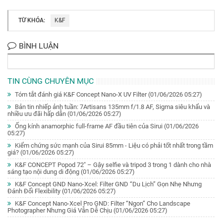
TỪ KHÓA:
K&F
BÌNH LUẬN
TIN CÙNG CHUYÊN MỤC
Tóm tắt đánh giá K&F Concept Nano-X UV Filter
(01/06/2026 05:27)
Bản tin nhiếp ảnh tuần: 7Artisans 135mm f/1.8 AF, Sigma siêu khẩu và
nhiều ưu đãi hấp dẫn
(01/06/2026 05:27)
Ống kính anamorphic full-frame AF đầu tiên của Sirui
(01/06/2026
05:27)
Kiểm chứng sức mạnh của Sirui 85mm - Liệu có phải tốt nhất trong tầm
giá?
(01/06/2026 05:27)
K&F CONCEPT Popod 72" – Gậy selfie và tripod 3 trong 1 dành cho nhà
sáng tạo nội dung di động
(01/06/2026 05:27)
K&F Concept GND Nano-Xcel: Filter GND “Du Lịch” Gọn Nhẹ Nhưng
Đánh Đổi Flexibility
(01/06/2026 05:27)
K&F Concept Nano-Xcel Pro GND: Filter “Ngon” Cho Landscape
Photographer Nhưng Giá Vẫn Dễ Chịu
(01/06/2026 05:27)