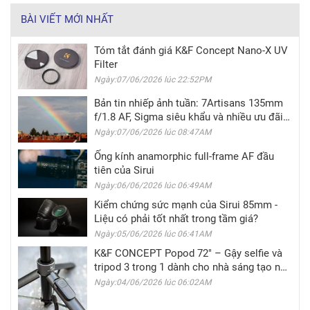
BÀI VIẾT MỚI NHẤT
Tóm tắt đánh giá K&F Concept Nano-X UV
Filter
Ngày:07/06/2026 lúc 22:52PM
Bản tin nhiếp ảnh tuần: 7Artisans 135mm
f/1.8 AF, Sigma siêu khẩu và nhiều ưu đãi
hấp dẫn
Ngày:07/06/2026 lúc 08:47AM
Ống kính anamorphic full-frame AF đầu
tiên của Sirui
Ngày:06/06/2026 lúc 06:49AM
Kiểm chứng sức mạnh của Sirui 85mm -
Liệu có phải tốt nhất trong tầm giá?
Ngày:05/06/2026 lúc 06:41AM
K&F CONCEPT Popod 72" – Gậy selfie và
tripod 3 trong 1 dành cho nhà sáng tạo nội
dung di động
Ngày:04/06/2026 lúc 06:02AM