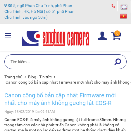
Số 5, ngõ Phan Chu Trinh, phố Phan
Chu Trinh, HK, Hà Nội ( số 51 phố Phan
Chu Trinh vào ngõ 50m)
0
Toggle
navigation
Trang chủ
Blog - Tin tức
Canon công bố bản cập nhật Firmware mới nhất cho máy ảnh không 
Canon công bố bản cập nhật Firmware mới
nhất cho máy ảnh không gương lật EOS-R
Ngày: 13/02/2019 lúc 09:41AM
Canon EOS-R là máy ảnh không gương lật full-frame 35mm. Nhưng
trọng tâm cho các nhà phát triển Canon không phải là không có
gương, mà là một nỗ lực để xây dựng một hệ thống được điều khiển