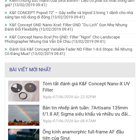
Kiểm chứng sức mạnh của Sirui 85mm - Liệu có phải tốt nhất trong tầm
giá?
(13/02/2019 09:41)
K&F CONCEPT Popod 72" – Gậy selfie và tripod 3 trong 1 dành cho nhà
sáng tạo nội dung di động
(13/02/2019 09:41)
K&F Concept GND Nano-Xcel: Filter GND “Du Lịch” Gọn Nhẹ Nhưng
Đánh Đổi Flexibility
(13/02/2019 09:41)
K&F Concept Nano-Xcel Pro GND: Filter “Ngon” Cho Landscape
Photographer Nhưng Giá Vẫn Dễ Chịu
(13/02/2019 09:41)
Đánh Giá K&F Concept Variable Fader ND Filter 1-8.6 Stops: Rẻ Nhưng
Có Đáng Mua?
(13/02/2019 09:41)
BÀI VIẾT MỚI NHẤT
Tóm tắt đánh giá K&F Concept Nano-X UV
Filter
Ngày:07/06/2026 lúc 22:52PM
Bản tin nhiếp ảnh tuần: 7Artisans 135mm
f/1.8 AF, Sigma siêu khẩu và nhiều ưu đãi
hấp dẫn
Ngày:07/06/2026 lúc 08:47AM
Ống kính anamorphic full-frame AF đầu
tiên của Sirui