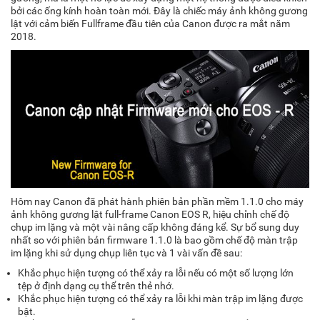
bởi các ống kính hoàn toàn mới.
Đây là chiếc máy ảnh không gương
lật với cảm biến Fullframe đầu tiên của Canon được ra mắt năm
2018.
Hôm
nay
Canon đã phát hành phiên bản phần mềm 1.1.0 cho máy
ảnh không gương lật full-frame Canon EOS R, hiệu
chỉnh
chế độ
chụp im lặng và một vài
nâng cấp
không đáng kể
.
Sự bổ sung duy
nhất so với phiên bản firmware 1.1.0 là bao gồm chế độ màn trập
im lặng khi sử dụng chụp liên tục
và 1 vài
vấn đề sau:
Khắc phục hiện tượng có thể xảy ra lỗi nếu có một số lượng lớn
tệp ở định dạng cụ thể trên thẻ nhớ.
Khắc phục hiện tượng có thể xảy ra lỗi khi màn trập im lặng được
bật.