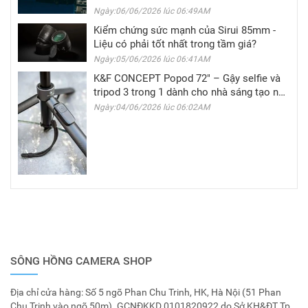
Ngày:06/06/2026 lúc 06:49AM
Kiểm chứng sức mạnh của Sirui 85mm -
Liệu có phải tốt nhất trong tầm giá?
Ngày:05/06/2026 lúc 06:41AM
K&F CONCEPT Popod 72" – Gậy selfie và
tripod 3 trong 1 dành cho nhà sáng tạo nội
dung di động
Ngày:04/06/2026 lúc 06:02AM
SÔNG HỒNG CAMERA SHOP
Địa chỉ cửa hàng: Số 5 ngõ Phan Chu Trinh, HK, Hà Nội (51 Phan
Chu Trinh vào ngõ 50m). GCNĐKKD 0101820922 do Sở KH&ĐT Tp