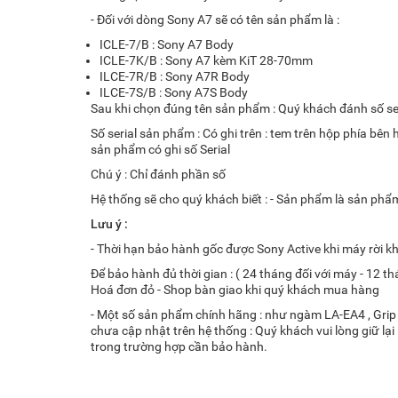
- Đối với dòng Sony A7 sẽ có tên sản phẩm là :
ICLE-7/B : Sony A7 Body
ICLE-7K/B : Sony A7 kèm KiT 28-70mm
ILCE-7R/B : Sony A7R Body
ILCE-7S/B : Sony A7S Body
Sau khi chọn đúng tên sản phẩm : Quý khách đánh số se
Số serial sản phẩm : Có ghi trên : tem trên hộp phía bê
sản phẩm có ghi số Serial
Chú ý : Chỉ đánh phần số
Hệ thống sẽ cho quý khách biết : - Sản phẩm là sản ph
Lưu ý :
- Thời hạn bảo hành gốc được Sony Active khi máy rời kh
Để bảo hành đủ thời gian : ( 24 tháng đối với máy - 12 th
Hoá đơn đỏ - Shop bàn giao khi quý khách mua hàng
- Một số sản phẩm chính hãng : như ngàm LA-EA4 , Grip
chưa cập nhật trên hệ thống : Quý khách vui lòng giữ l
trong trường hợp cần bảo hành.