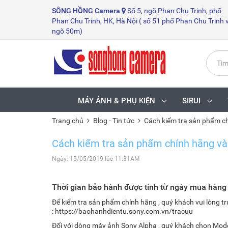
SÔNG HỒNG
Camera
Số 5, ngõ Phan Chu Trinh, phố
Phan Chu Trinh, HK, Hà Nội ( số 51 phố Phan Chu Trinh 
ngõ 50m)
MÁY ẢNH & PHỤ KIỆN
SIRUI
Trang chủ
Blog - Tin tức
Cách kiểm tra sản phẩm ch
Cách kiểm tra sản phẩm chính hãng và
Ngày: 15/05/2019 lúc 11:31AM
Thời gian bảo hành được tính từ ngày mua hàng
Để kiểm tra sản phẩm chính hãng , quý khách vui lòng 
:
https://baohanhdientu.sony.com.vn/tracuu
Đối với dòng máy ảnh Sony Alpha , quý khách chọn Mod