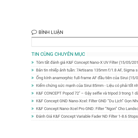
BÌNH LUẬN
TIN CÙNG CHUYÊN MỤC
Tóm tắt đánh giá K&F Concept Nano-X UV Filter
(15/05/201
Bản tin nhiếp ảnh tuần: 7Artisans 135mm f/1.8 AF, Sigma s
Ống kính anamorphic full-frame AF đầu tiên của Sirui
(15/
Kiểm chứng sức mạnh của Sirui 85mm - Liệu có phải tốt nh
K&F CONCEPT Popod 72" – Gậy selfie và tripod 3 trong 1 d
K&F Concept GND Nano-Xcel: Filter GND “Du Lịch” Gọn Nhẹ
K&F Concept Nano-Xcel Pro GND: Filter “Ngon” Cho Lands
Đánh Giá K&F Concept Variable Fader ND Filter 1-8.6 Sto