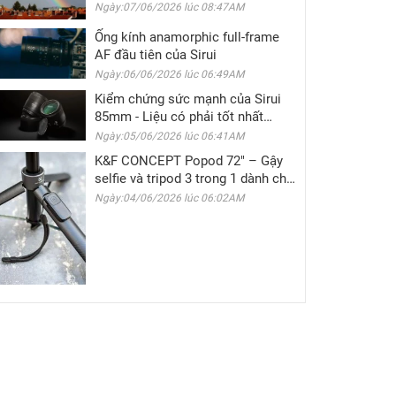
và nhiều ưu đãi hấp dẫn
Ngày:07/06/2026 lúc 08:47AM
Ống kính anamorphic full-frame
AF đầu tiên của Sirui
Ngày:06/06/2026 lúc 06:49AM
Kiểm chứng sức mạnh của Sirui
85mm - Liệu có phải tốt nhất
trong tầm giá?
Ngày:05/06/2026 lúc 06:41AM
K&F CONCEPT Popod 72" – Gậy
selfie và tripod 3 trong 1 dành cho
nhà sáng tạo nội dung di động
Ngày:04/06/2026 lúc 06:02AM