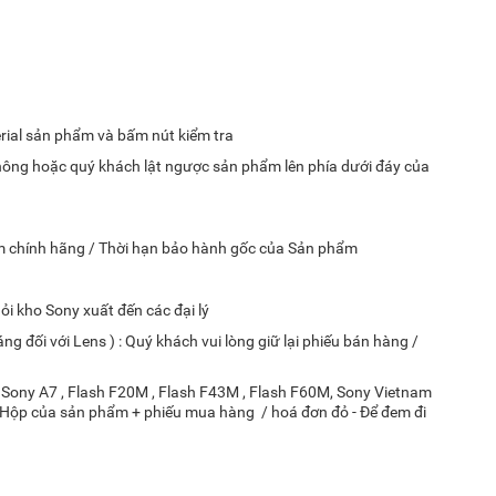
rial sản phẩm và bấm nút kiểm tra
n hông hoặc quý khách lật ngược sản phẩm lên phía dưới đáy của
ẩm chính hãng / Thời hạn bảo hành gốc của Sản phẩm
ỏi kho Sony xuất đến các đại lý
áng đối với Lens ) : Quý khách vui lòng giữ lại phiếu bán hàng /
 Sony A7 , Flash F20M , Flash F43M , Flash F60M, Sony Vietnam
ại Hộp của sản phẩm + phiếu mua hàng / hoá đơn đỏ - Để đem đi