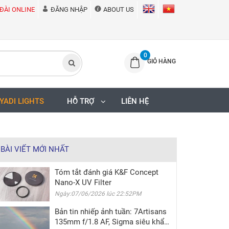
ĐÀI ONLINE
ĐĂNG NHẬP
ABOUT US
0
GIỎ HÀNG
IYADI LIGHTS
HỖ TRỢ
LIÊN HỆ
BÀI VIẾT MỚI NHẤT
Tóm tắt đánh giá K&F Concept
Nano-X UV Filter
Ngày:07/06/2026 lúc 22:52PM
Bản tin nhiếp ảnh tuần: 7Artisans
135mm f/1.8 AF, Sigma siêu khẩu