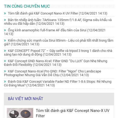
TIN CÙNG CHUYÊN MỤC
Tóm tắt đánh giá K&F Concept Nano-X UV Filter
(12/04/2021 14:13)
Bản tin nhiếp ảnh tuần: 7Artisans 135mm f/1.8 AF, Sigma siêu khẩu và
nhiều ưu đãi hấp dẫn
(12/04/2021 14:13)
Ống kính anamorphic full-frame AF đầu tiên của Sirui
(12/04/2021
14:13)
Kiểm chứng sức mạnh của Sirui 85mm - Liệu có phải tốt nhất trong tầm
giá?
(12/04/2021 14:13)
K&F CONCEPT Popod 72" – Gậy selfie và tripod 3 trong 1 dành cho nhà
sáng tạo nội dung di động
(12/04/2021 14:13)
K&F Concept GND Nano-Xcel: Filter GND “Du Lịch” Gọn Nhẹ Nhưng
Đánh Đổi Flexibility
(12/04/2021 14:13)
K&F Concept Nano-Xcel Pro GND: Filter “Ngon” Cho Landscape
Photographer Nhưng Giá Vẫn Dễ Chịu
(12/04/2021 14:13)
Đánh Giá K&F Concept Variable Fader ND Filter 1-8.6 Stops: Rẻ Nhưng
Có Đáng Mua?
(12/04/2021 14:13)
BÀI VIẾT MỚI NHẤT
Tóm tắt đánh giá K&F Concept Nano-X UV
Filter