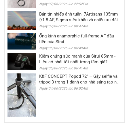
Ngày:07/06/2026 lúc 22:52PM
Bản tin nhiếp ảnh tuần: 7Artisans 135mm
f/1.8 AF, Sigma siêu khẩu và nhiều ưu đãi
hấp dẫn
Ngày:07/06/2026 lúc 08:47AM
Ống kính anamorphic full-frame AF đầu
tiên của Sirui
Ngày:06/06/2026 lúc 06:49AM
Kiểm chứng sức mạnh của Sirui 85mm -
Liệu có phải tốt nhất trong tầm giá?
Ngày:05/06/2026 lúc 06:41AM
K&F CONCEPT Popod 72" – Gậy selfie và
tripod 3 trong 1 dành cho nhà sáng tạo nội
dung di động
Ngày:04/06/2026 lúc 06:02AM