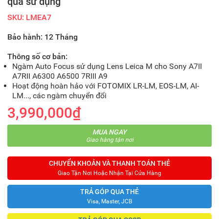
qua sử dụng
SKU: LMEA7
Bảo hành: 12 Tháng
Thông số cơ bản:
Ngàm Auto Focus sử dụng Lens Leica M cho Sony A7II
A7RII A6300 A6500 7RIII A9
Hoạt động hoàn hảo với FOTOMIX LR-LM, EOS-LM, AI-
LM..., các ngàm chuyển đổi
3,990,000₫
MUA NGAY
Giao hàng tận nơi
CHUYỂN KHOẢN VÀ THANH TOÁN THẺ
Giao Tận Nơi Hoặc Nhận Tại Cửa Hàng
TRẢ GÓP QUA THẺ
Visa, Master, JCB