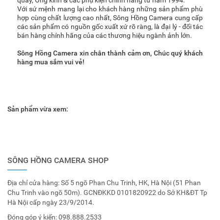
quay, Ống kính & các phụ kiện chính hãng từ năm 1994.
Với sứ mệnh mang lại cho khách hàng những sản phẩm phù
hợp cùng chất lượng cao nhất, Sông Hồng Camera cung cấp
các sản phẩm có nguồn gốc xuất xứ rõ ràng, là đại lý - đối tác
bán hàng chính hãng của các thương hiệu ngành ảnh lớn.
Sông Hồng Camera xin chân thành cảm ơn, Chúc quý khách
hàng mua sắm vui vẻ!
Sản phẩm vừa xem:
SÔNG HỒNG CAMERA SHOP
Địa chỉ cửa hàng: Số 5 ngõ Phan Chu Trinh, HK, Hà Nội (51 Phan
Chu Trinh vào ngõ 50m). GCNĐKKD 0101820922 do Sở KH&ĐT Tp
Hà Nội cấp ngày 23/9/2014.
Đóng góp ý kiến:
098.888.2533