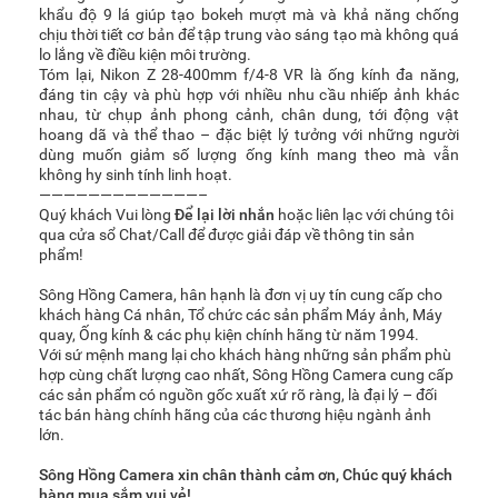
khẩu độ 9 lá giúp tạo bokeh mượt mà và khả năng chống
chịu thời tiết cơ bản để tập trung vào sáng tạo mà không quá
lo lắng về điều kiện môi trường.
Tóm lại, Nikon Z 28-400mm f/4-8 VR là ống kính đa năng,
đáng tin cậy và phù hợp với nhiều nhu cầu nhiếp ảnh khác
nhau, từ chụp ảnh phong cảnh, chân dung, tới động vật
hoang dã và thể thao – đặc biệt lý tưởng với những người
dùng muốn giảm số lượng ống kính mang theo mà vẫn
không hy sinh tính linh hoạt.
—————————————–
Quý khách Vui lòng
Để lại lời nhắn
hoặc liên lạc với chúng tôi
qua cửa sổ Chat/Call để được giải đáp về thông tin sản
phẩm!
Sông Hồng Camera, hân hạnh là đơn vị uy tín cung cấp cho
khách hàng Cá nhân, Tổ chức các sản phẩm Máy ảnh, Máy
quay, Ống kính & các phụ kiện chính hãng từ năm 1994.
Với sứ mệnh mang lại cho khách hàng những sản phẩm phù
hợp cùng chất lượng cao nhất, Sông Hồng Camera cung cấp
các sản phẩm có nguồn gốc xuất xứ rõ ràng, là đại lý – đối
tác bán hàng chính hãng của các thương hiệu ngành ảnh
lớn.
Sông Hồng Camera xin chân thành cảm ơn, Chúc quý khách
hàng mua sắm vui vẻ!