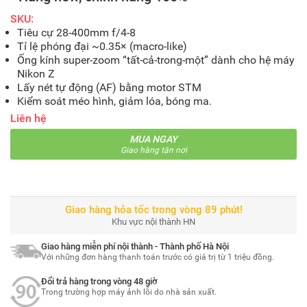
SKU:
Tiêu cự 28-400mm f/4-8
Tỉ lệ phóng đại ~0.35× (macro-like)
Ống kính super-zoom “tất-cả-trong-một” dành cho hệ máy
Nikon Z
Lấy nét tự động (AF) bằng motor STM
Kiểm soát méo hình, giảm lóa, bóng ma.
Liên hệ
MUA NGAY
Giao hàng tận nơi
Giao hàng hỏa tốc trong vòng 89 phút!
Khu vực nội thành HN
Giao hàng miễn phí nội thành - Thành phố Hà Nội
Với những đơn hàng thanh toán trước có giá trị từ 1 triệu đồng.
Đổi trả hàng trong vòng 48 giờ
Trong trường hợp máy ảnh lỗi do nhà sản xuất.