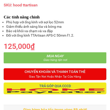
SKU: hood ttartisan
Các tính năng chính
Phù hợp với ống kính với sợi lọc 52mm
Giảm thiểu ánh sáng lóa và bóng ma
Bảo vệ khỏi va chạm và va đập
Đối với ống kính TTArtisan APS-C 50mm f1.2.
125,000₫
MUA NGAY
Giao hàng tận nơi
CHUYỂN KHOẢN VÀ THANH TOÁN THẺ
Giao Tận Nơi Hoặc Nhận Tại Cửa Hàng
TRẢ GÓP QUA CCCD
Giao hàng hỏa tốc trong vòng 89 phút!