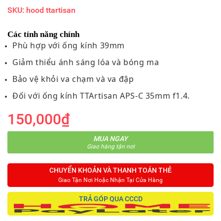
SKU: hood ttartisan
Các tính năng chính
Phù hợp với ống kính 39mm
Giảm thiểu ánh sáng lóa và bóng ma
Bảo vệ khỏi va chạm và va đập
Đối với ống kính TTArtisan APS-C 35mm f1.4.
150,000₫
MUA NGAY
Giao hàng tận nơi
CHUYỂN KHOẢN VÀ THANH TOÁN THẺ
Giao Tận Nơi Hoặc Nhận Tại Cửa Hàng
TRẢ GÓP QUA CCCD